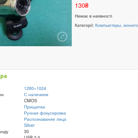
130
₴
Немає в наявності
Категорії:
Компьютеры, монит
)
ара
1280×1024
он
С наличием
CMOS
Прищепка
Ручная фокусировка
Распознавание лица
Silver
унду
30
USB 2.0