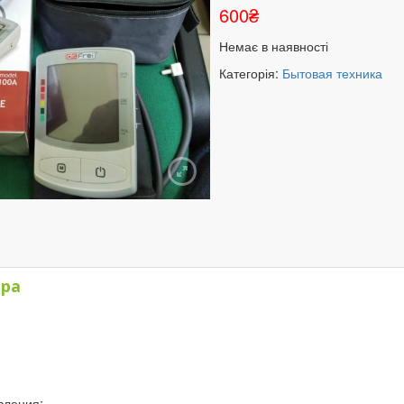
600
₴
Немає в наявності
Категорія:
Бытовая техника
)
ара
вления: