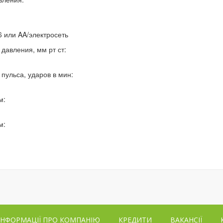
6 или AA/электросеть
давления, мм рт ст:
пульса, ударов в мин:
м:
м:
ІНФОРМАЦІЇ ПРО КОМПАНІЮ
КРЕДИТИ
ВАКАНСІЇ