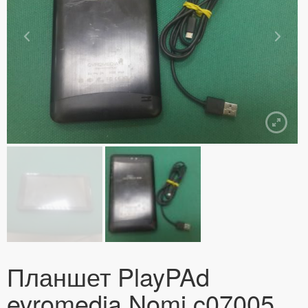
Планшет PlayPAd
evromedia Nomi c07005