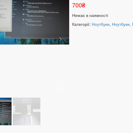
700
₴
Немає в наявності
Категорії:
Ноутбуки
,
Ноутбуки,
)
ара
и состояние на фото