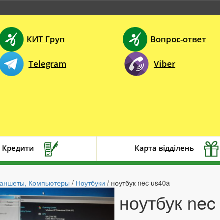
КИТ Груп
Вопрос-ответ
Telegram
Viber
Кредити
Карта відділень
ланшеты, Компьютеры
/
Ноутбуки
/ ноутбук nec us40a
ноутбук nec