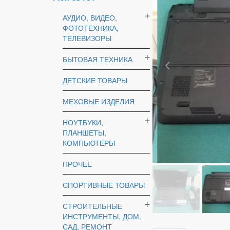
АУДИО, ВИДЕО,
ФОТОТЕХНИКА,
ТЕЛЕВИЗОРЫ
БЫТОВАЯ ТЕХНИКА
ДЕТСКИЕ ТОВАРЫ
МЕХОВЫЕ ИЗДЕЛИЯ
НОУТБУКИ,
ПЛАНШЕТЫ,
КОМПЬЮТЕРЫ
ПРОЧЕЕ
СПОРТИВНЫЕ ТОВАРЫ
СТРОИТЕЛЬНЫЕ
ИНСТРУМЕНТЫ, ДОМ,
САД, РЕМОНТ