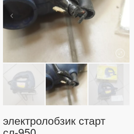
электролобзик старт
сл-950