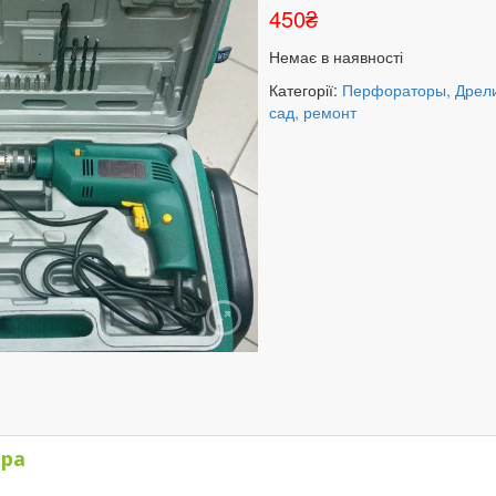
450
₴
Немає в наявності
Категорії:
Перфораторы, Дрел
сад, ремонт
)
ара