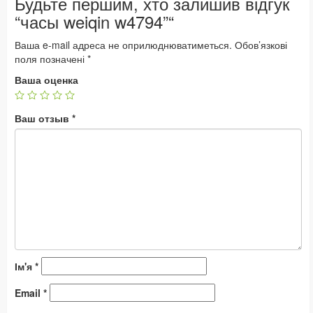
Будьте першим, хто залишив відгук
“часы weiqin w4794”“
Ваша e-mail адреса не оприлюднюватиметься.
Обов’язкові
поля позначені
*
Ваша оценка
Ваш отзыв
*
Ім'я
*
Email
*