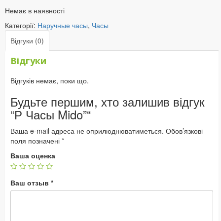
price
price
Немає в наявності
was:
is:
2400₴.
1200₴.
Категорії:
Наручные часы
,
Часы
Відгуки (0)
Відгуки
Відгуків немає, поки що.
Будьте першим, хто залишив відгук
“Р Часы Mido”“
Ваша e-mail адреса не оприлюднюватиметься.
Обов’язкові
поля позначені
*
Ваша оценка
Ваш отзыв
*