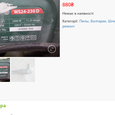
880
₴
Немає в наявності
Категорії:
Пилы, Болгарки, Ш
ремонт
)
ара