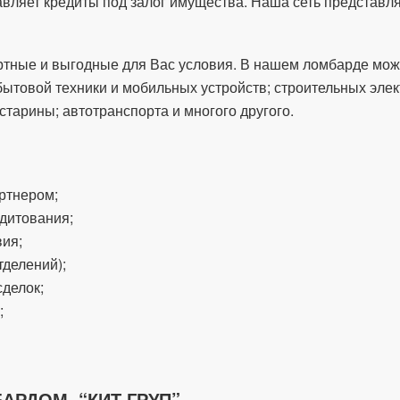
ляет кредиты под залог имущества. Наша сеть представляе
тные и выгодные для Вас условия. В нашем ломбарде мож
 бытовой техники и мобильных устройств; строительных эле
старины; автотранспорта и многого другого.
ртнером;
дитования;
вия;
тделений);
делок;
;
АРДОМ “КИТ ГРУП”