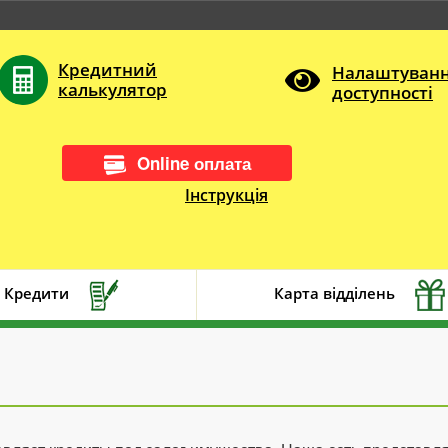
Кредитний
Налаштуван
калькулятор
доступності
Online оплата
Інструкція
Кредити
Карта відділень