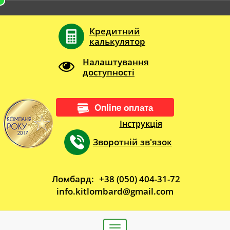
Кредитний
калькулятор
Налаштування
доступності
Online оплата
Інструкція
Зворотній зв'язок
Ломбард:
+38 (050) 404-31-72
info.kitlombard@gmail.com
Toggle