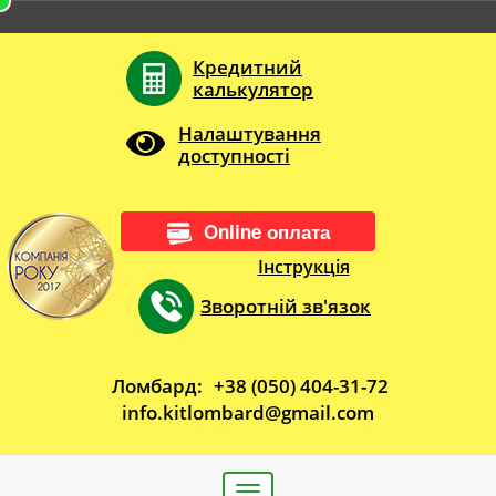
Кредитний
калькулятор
Налаштування
доступності
Online оплата
Інструкція
Зворотній зв'язок
Ломбард:
+38 (050) 404-31-72
info.kitlombard@gmail.com
Toggle