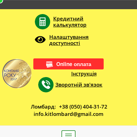
Кредитний
калькулятор
Налаштування
доступності
Online оплата
Інструкція
Зворотній зв'язок
Ломбард:
+38 (050) 404-31-72
info.kitlombard@gmail.com
Toggle