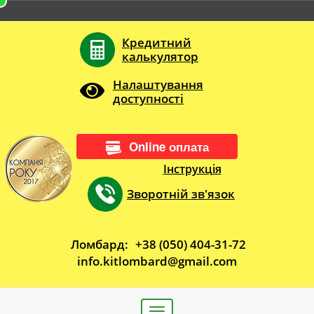
Кредитний
калькулятор
Налаштування
доступності
Online оплата
Інструкція
Зворотній зв'язок
Ломбард:
+38 (050) 404-31-72
info.kitlombard@gmail.com
Toggle