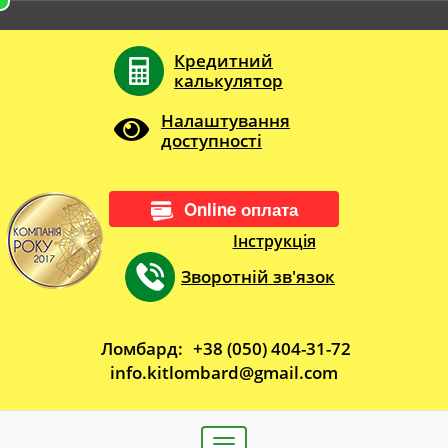
Кредитний
калькулятор
Налаштування
доступності
Online оплата
Інструкція
Зворотній зв'язок
Ломбард:
+38 (050) 404-31-72
info.kitlombard@gmail.com
Toggle