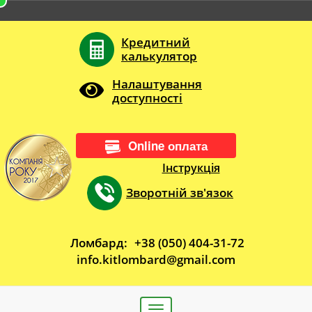
Кредитний
калькулятор
Налаштування
доступності
Online оплата
Інструкція
Зворотній зв'язок
Ломбард:
+38 (050) 404-31-72
info.kitlombard@gmail.com
Toggle