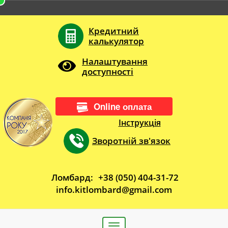
Кредитний
калькулятор
Налаштування
доступності
Online оплата
Інструкція
Зворотній зв'язок
Ломбард:
+38 (050) 404-31-72
info.kitlombard@gmail.com
Toggle