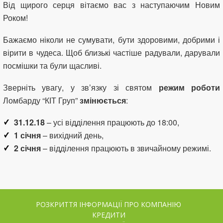
Від щирого серця вітаємо вас з наступаючим Новим
Роком!
Бажаємо ніколи не сумувати, бути здоровими, добрими і
вірити в чудеса. Щоб близькі частіше радували, дарували
посмішки та були щасливі.
Зверніть увагу, у зв’язку зі святом
режим роботи
Ломбарду “КІТ Груп”
змінюється
:
31.12.18
– усі відділення працюють до 18:00,
1 січня
– вихідний день,
2 січня
– відділення працюють в звичайному режимі.
РОЗКРИТТЯ ІНФОРМАЦІЇ ПРО КОМПАНІЮ
КРЕДИТИ